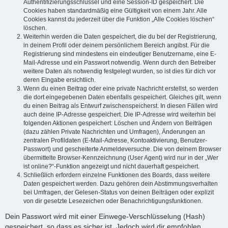
Authentifizierungsschlüssel und eine Session-ID gespeichert. Die
Cookies haben standardmäßig eine Gültigkeit von einem Jahr. Alle
Cookies kannst du jederzeit über die Funktion „Alle Cookies löschen“
löschen.
Weiterhin werden die Daten gespeichert, die du bei der Registrierung,
in deinem Profil oder deinem persönlichem Bereich angibst. Für die
Registrierung sind mindestens ein eindeutiger Benutzername, eine E-
Mail-Adresse und ein Passwort notwendig. Wenn durch den Betreiber
weitere Daten als notwendig festgelegt wurden, so ist dies für dich vor
deren Eingabe ersichtlich.
Wenn du einen Beitrag oder eine private Nachricht erstellst, so werden
die dort eingegebenen Daten ebenfalls gespeichert. Gleiches gilt, wenn
du einen Beitrag als Entwurf zwischenspeicherst. In diesen Fällen wird
auch deine IP-Adresse gespeichert. Die IP-Adresse wird weiterhin bei
folgenden Aktionen gespeichert: Löschen und Ändern von Beiträgen
(dazu zählen Private Nachrichten und Umfragen), Änderungen an
zentralen Profildaten (E-Mail-Adresse, Kontoaktivierung, Benutzer-
Passwort) und gescheiterte Anmeldeversuche. Die von deinem Browser
übermittelte Browser-Kennzeichnung (User Agent) wird nur in der „Wer
ist online?“-Funktion angezeigt und nicht dauerhaft gespeichert.
Schließlich erfordern einzelne Funktionen des Boards, dass weitere
Daten gespeichert werden. Dazu gehören dein Abstimmungsverhalten
bei Umfragen, der Gelesen-Status von deinen Beiträgen oder explizit
von dir gesetzte Lesezeichen oder Benachrichtigungsfunktionen.
Dein Passwort wird mit einer Einwege-Verschlüsselung (Hash)
gespeichert, so dass es sicher ist. Jedoch wird dir empfohlen,