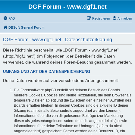
DGF Forum - www.dgf1.net
FAQ
Registrieren
Anmelden
DBSoft General Forum
DGF Forum - www.dgf1.net - Datenschutzerklärung
Diese Richtlinie beschreibt, wie „DGF Forum - www.dgf1.net“
(„http://dgf1.net“) (im Folgenden „der Betreiber“) die Daten
verwendet, die während deines Foren-Besuchs gesammelt werden.
UMFANG UND ART DER DATENSPEICHERUNG
Deine Daten werden auf vier verschiedene Arten gesammelt:
Die Forensoftware phpBB erstellt bei deinem Besuch des Boards
mehrere Cookies. Cookies sind kleine Textdateien, die dein Browser als
temporäre Dateien ablegt und die zwischen den einzelnen Aufrufen des
Boards erhalten bleiben. In diesen Cookies sind die aktuelle ID deiner
Sitzung (damit dir alle Seitenaufrufe zugeordnet werden können),
Informationen über die von dir gelesenen Beiträge (zur Markierung
dieser als gelesen/ungelesen; sofern du nicht angemeldet bist) sowie
Informationen über deine Teilnahme an Umfragen (sofern du nicht
angemeldet bist) gespeichert. Ferner werden deine Benutzer-ID, ein